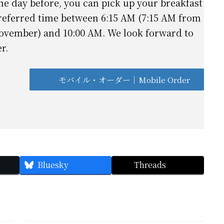
he day before, you can pick up your breakfast
referred time between 6:15 AM (7:15 AM from
November) and 10:00 AM. We look forward to
r.
モバイル・オーダー｜Mobile Order
Bluesky
Threads