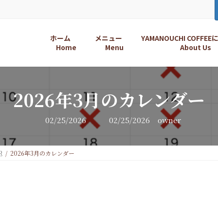
ホーム
メニュー
YAMANOUCHI COFFE
Home
Menu
About Us
2026年3月のカレンダー
最
02/25/2026
02/25/2026
owner
終
更
新
日
R
2026年3月のカレンダー
時
: