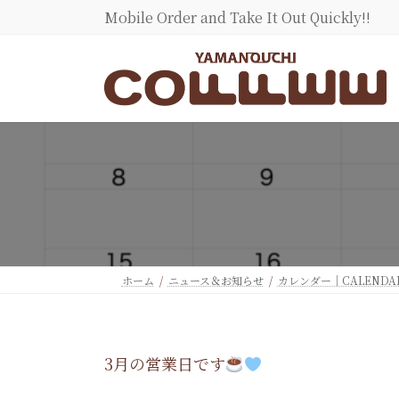
コ
ナ
Mobile Order and Take It Out Quickly!!
ン
ビ
テ
ゲ
ン
ー
ツ
シ
へ
ョ
ス
ン
キ
に
ッ
移
プ
動
ホーム
ニュース＆お知らせ
カレンダー｜CALENDA
3月の営業日です