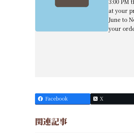
3:00 PM t
at your p
June to 
your orde
Facebook
X
関連記事