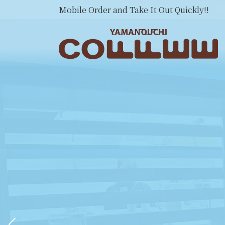
コ
ナ
Mobile Order and Take It Out Quickly!!
ン
ビ
テ
ゲ
ン
ー
ツ
シ
へ
ョ
ス
ン
キ
に
ッ
移
プ
動