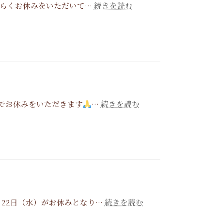
:
 長らくお休みをいただいて…
続きを読む
2026
年
6
月
の
カ
レ
ン
:
までお休みをいただきます
…
続きを読む
ダ
2026
ー
年
5
月
の
カ
レ
ン
:
・22日（水）がお休みとなり…
続きを読む
ダ
2026
ー