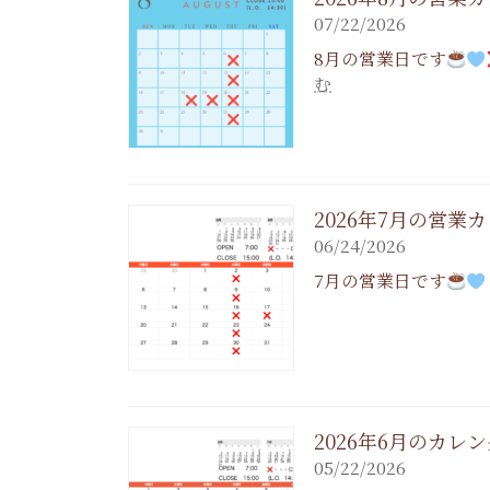
07/22/2026
8月の営業日です
:
む
2026
年
8
月
の
2026年7月の営業
営
06/24/2026
業
7月の営業日です
カ
レ
ン
ダ
ー
2026年6月のカレ
05/22/2026