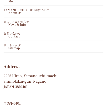
Menu
YAMANOUCHI COFFEEについて
About Us
ニュース＆お知らせ
News & Info
お問い合わせ
Contact
サイトマップ
Sitemap
Address
2226 Hirao, Yamanouchi-machi
Shimotakai-gun, Nagano
JAPAN 3810401
〒381-0401