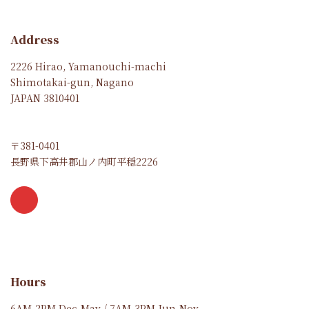
Address
2226 Hirao, Yamanouchi-machi
Shimotakai-gun, Nagano
JAPAN 3810401
〒381-0401
長野県下高井郡山ノ内町平穏2226
Hours
6AM-2PM Dec-May / 7AM-3PM Jun-Nov