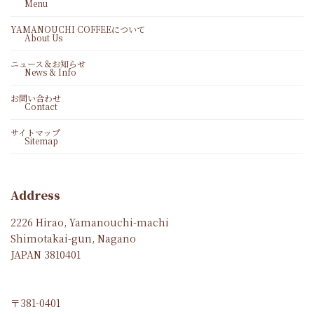
Menu
YAMANOUCHI COFFEEについて
About Us
ニュース＆お知らせ
News & Info
お問い合わせ
Contact
サイトマップ
Sitemap
Address
2226 Hirao, Yamanouchi-machi
Shimotakai-gun, Nagano
JAPAN 3810401
〒381-0401